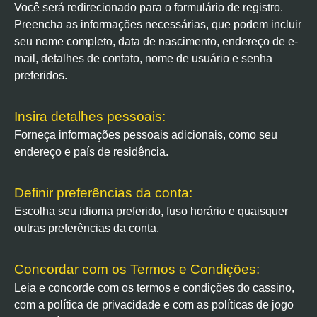
Você será redirecionado para o formulário de registro.
Preencha as informações necessárias, que podem incluir
seu nome completo, data de nascimento, endereço de e-
mail, detalhes de contato, nome de usuário e senha
preferidos.
Insira detalhes pessoais:
Forneça informações pessoais adicionais, como seu
endereço e país de residência.
Definir preferências da conta:
Escolha seu idioma preferido, fuso horário e quaisquer
outras preferências da conta.
Concordar com os Termos e Condições:
Leia e concorde com os termos e condições do cassino,
com a política de privacidade e com as políticas de jogo