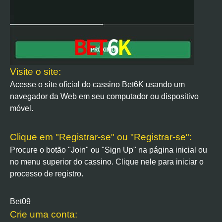
Visite o site:
Acesse o site oficial do cassino Bet6K usando um
navegador da Web em seu computador ou dispositivo
móvel.
Clique em "Registrar-se" ou "Registrar-se":
Procure o botão "Join" ou "Sign Up" na página inicial ou
no menu superior do cassino. Clique nele para iniciar o
processo de registro.
Bet09
Crie uma conta: