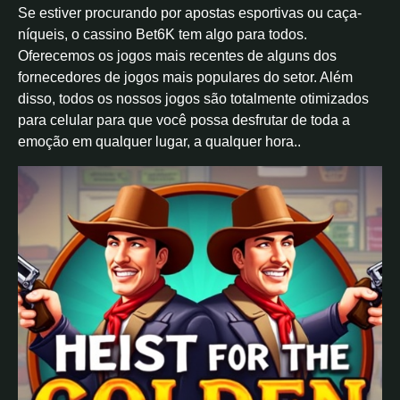
Se estiver procurando por apostas esportivas ou caça-
níqueis, o cassino Bet6K tem algo para todos.
Oferecemos os jogos mais recentes de alguns dos
fornecedores de jogos mais populares do setor. Além
disso, todos os nossos jogos são totalmente otimizados
para celular para que você possa desfrutar de toda a
emoção em qualquer lugar, a qualquer hora..