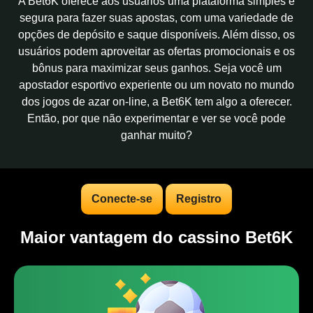
A Bet6K oferece aos usuários uma plataforma simples e
segura para fazer suas apostas, com uma variedade de
opções de depósito e saque disponíveis. Além disso, os
usuários podem aproveitar as ofertas promocionais e os
bônus para maximizar seus ganhos. Seja você um
apostador esportivo experiente ou um novato no mundo
dos jogos de azar on-line, a Bet6K tem algo a oferecer.
Então, por que não experimentar e ver se você pode
ganhar muito?
Conecte-se
Registro
Maior vantagem do cassino Bet6K