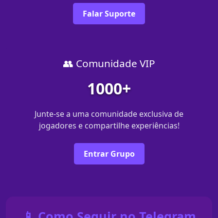
Falar Suporte
👥 Comunidade VIP
1000+
Junte-se a uma comunidade exclusiva de
jogadores e compartilhe experiências!
Entrar Grupo
📱 Como Seguir no Telegram