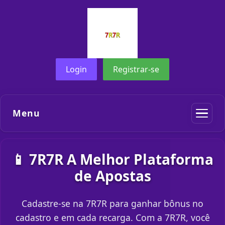
Login
Registrar-se
Menu
📱 7R7R A Melhor Plataforma
de Apostas
Cadastre-se na 7R7R para ganhar bônus no
cadastro e em cada recarga. Com a 7R7R, você