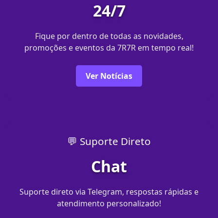
24/7
Fique por dentro de todas as novidades,
promoções e eventos da 7R7R em tempo real!
Ver Notícias
💬 Suporte Direto
Chat
Suporte direto via Telegram, respostas rápidas e
atendimento personalizado!