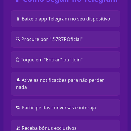
📱 Baixe o app Telegram no seu dispositivo
🔍 Procure por "@7R7ROficial"
👆 Toque em "Entrar" ou "Join"
🔔 Ative as notificações para não perder
nada
💬 Participe das conversas e interaja
🎁 Receba bônus exclusivos