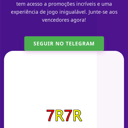
tem acesso a promoções incríveis e uma
experiência de jogo inigualável. Junte-se aos
vencedores agora!
SEGUIR NO TELEGRAM