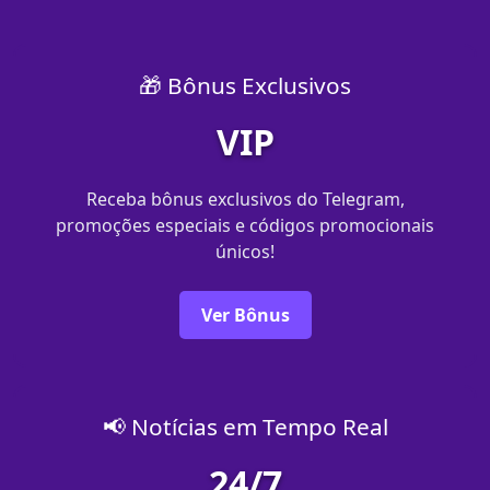
🎁 Bônus Exclusivos
VIP
Receba bônus exclusivos do Telegram,
promoções especiais e códigos promocionais
únicos!
Ver Bônus
📢 Notícias em Tempo Real
24/7