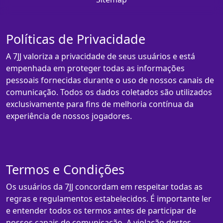
Políticas de Privacidade
A 7JJ valoriza a privacidade de seus usuários e está
empenhada em proteger todas as informações
pessoais fornecidas durante o uso de nossos canais de
comunicação. Todos os dados coletados são utilizados
exclusivamente para fins de melhoria contínua da
experiência de nossos jogadores.
Termos e Condições
Os usuários da 7JJ concordam em respeitar todas as
regras e regulamentos estabelecidos. É importante ler
e entender todos os termos antes de participar de
nossos canais de comunicação. A violação destes