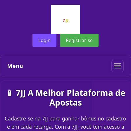
Login
Registrar-se
Menu
📱 7JJ A Melhor Plataforma de
Apostas
Cadastre-se na 7JJ para ganhar bônus no cadastro
e em cada recarga. Com a 7JJ, você tem acesso a