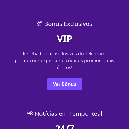
🎁 Bônus Exclusivos
VIP
Receba bônus exclusivos do Telegram,
promoções especiais e códigos promocionais
únicos!
Ver Bônus
📢 Notícias em Tempo Real
24/7