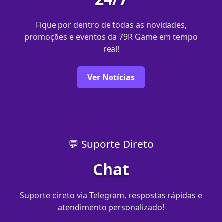
Fique por dentro de todas as novidades,
promoções e eventos da 79R Game em tempo
real!
Ver Notícias
💬 Suporte Direto
Chat
Suporte direto via Telegram, respostas rápidas e
atendimento personalizado!