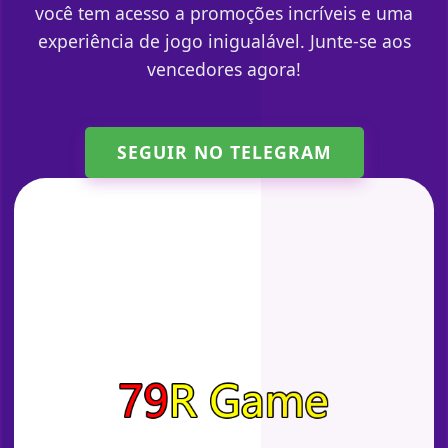
você tem acesso a promoções incríveis e uma
experiência de jogo inigualável. Junte-se aos
vencedores agora!
SEGUIR NO TELEGRAM