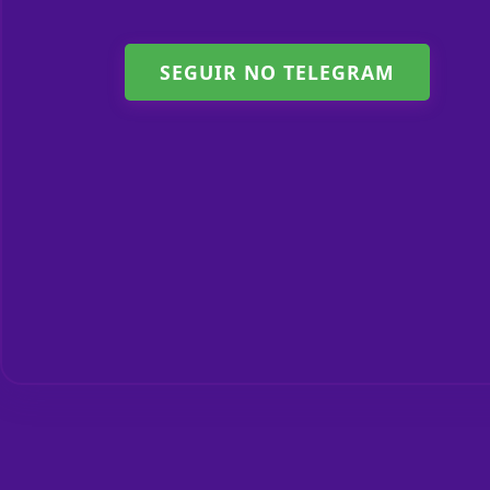
SEGUIR NO TELEGRAM