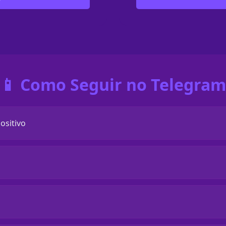
📱 Como Seguir no Telegram
ositivo