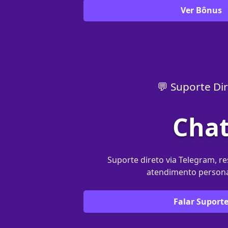
Ver Bônus
💬 Suporte Di
Cha
Suporte direto via Telegram, r
atendimento persona
Falar Suport