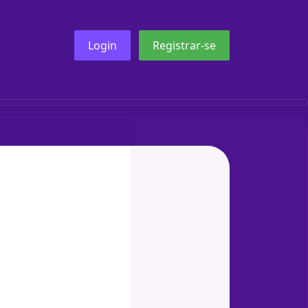
Login
Registrar-se