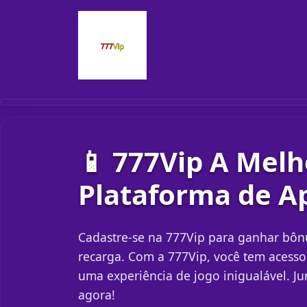
📱 777Vip A Melh
Plataforma de A
Cadastre-se na 777Vip para ganhar bôn
recarga. Com a 777Vip, você tem acesso
uma experiência de jogo inigualável. J
agora!