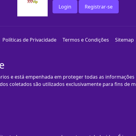
Login
Registrar-se
Políticas de Privacidade
Termos e Condições
Sitemap
de
uários e está empenhada em proteger todas as informações 
os coletados são utilizados exclusivamente para fins de m