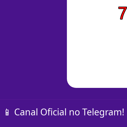
📱 Canal Oficial no Telegram!