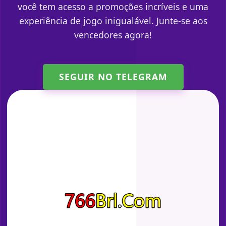
você tem acesso a promoções incríveis e uma
experiência de jogo inigualável. Junte-se aos
vencedores agora!
SEGUIR NO TELEGRAM