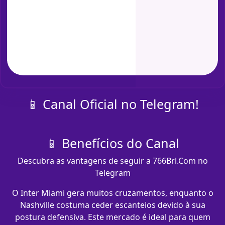
📱 Canal Oficial no Telegram!
📱 Benefícios do Canal
Descubra as vantagens de seguir a 766Brl.Com no
Telegram
O Inter Miami gera muitos cruzamentos, enquanto o
Nashville costuma ceder escanteios devido à sua
postura defensiva. Este mercado é ideal para quem