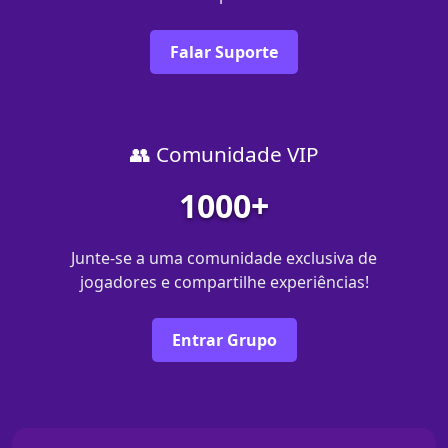
Falar Suporte
👥 Comunidade VIP
1000+
Junte-se a uma comunidade exclusiva de
jogadores e compartilhe experiências!
Entrar Grupo