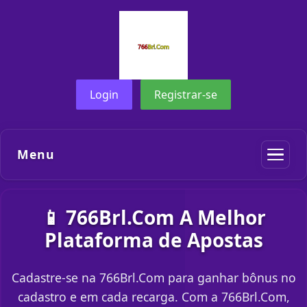
Login
Registrar-se
Menu
📱 766Brl.Com A Melhor
Plataforma de Apostas
Cadastre-se na 766Brl.Com para ganhar bônus no
cadastro e em cada recarga. Com a 766Brl.Com,