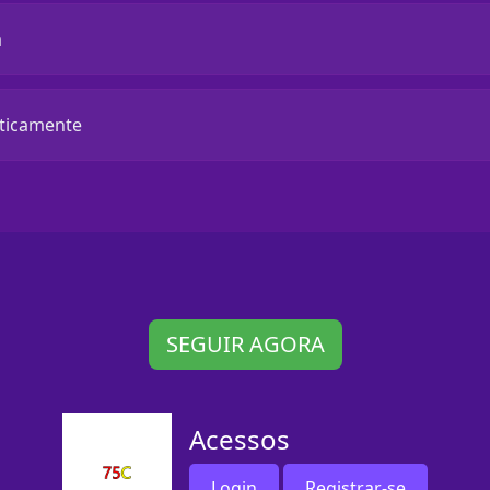
a
aticamente
SEGUIR AGORA
Acessos
Login
Registrar-se