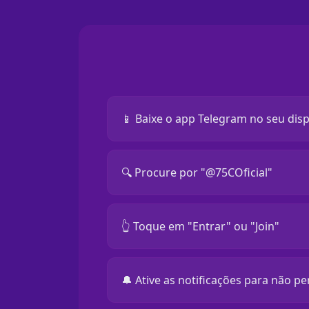
📱 Baixe o app Telegram no seu disp
🔍 Procure por "@75COficial"
👆 Toque em "Entrar" ou "Join"
🔔 Ative as notificações para não p