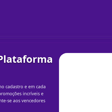
 Plataforma
no cadastro e em cada
promoções incríveis e
unte-se aos vencedores