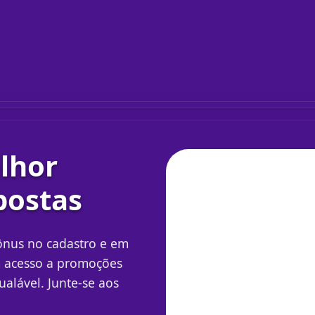
lhor
postas
ônus no cadastro e em
m acesso a promoções
ualável. Junte-se aos