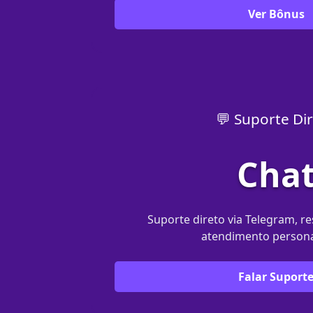
Ver Bônus
💬 Suporte Di
Cha
Suporte direto via Telegram, r
atendimento persona
Falar Suport