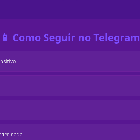
📱 Como Seguir no Telegram
ositivo
erder nada