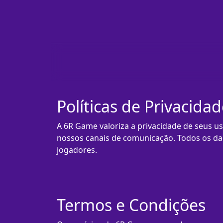
Políticas de Privacida
A 6R Game valoriza a privacidade de seus 
nossos canais de comunicação. Todos os dad
jogadores.
Termos e Condições