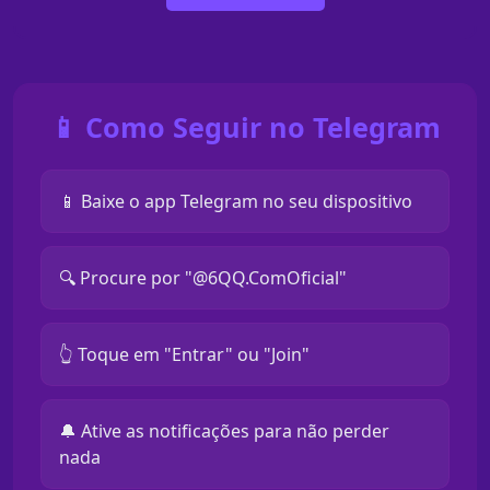
📱 Como Seguir no Telegram
📱 Baixe o app Telegram no seu dispositivo
🔍 Procure por "@6QQ.ComOficial"
👆 Toque em "Entrar" ou "Join"
🔔 Ative as notificações para não perder
nada