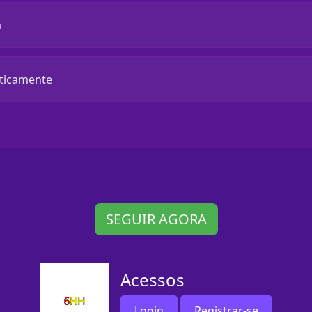
a
aticamente
SEGUIR AGORA
Acessos
Login
Registrar-se