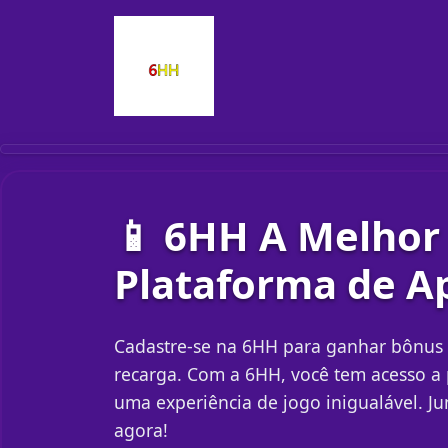
📱 6HH A Melhor
Plataforma de A
Cadastre-se na 6HH para ganhar bônus 
recarga. Com a 6HH, você tem acesso a 
uma experiência de jogo inigualável. J
agora!