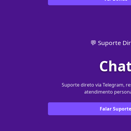
💬 Suporte Di
Cha
Suporte direto via Telegram, r
atendimento persona
Falar Suport