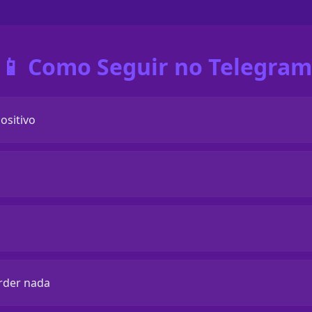
📱 Como Seguir no Telegram
ositivo
erder nada