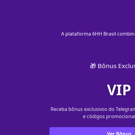
A plataforma 6HH Brasil combina
🎁 Bônus Exclu
VIP
Receba bônus exclusivos do Telegra
e códigos promocionai
Ver Bônus