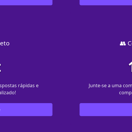
reto
👥 
t
espostas rápidas e
Junte-se a uma com
lizado!
compa
e