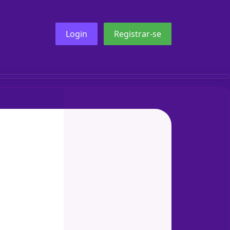
Login
Registrar-se