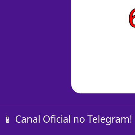
📱 Canal Oficial no Telegram!