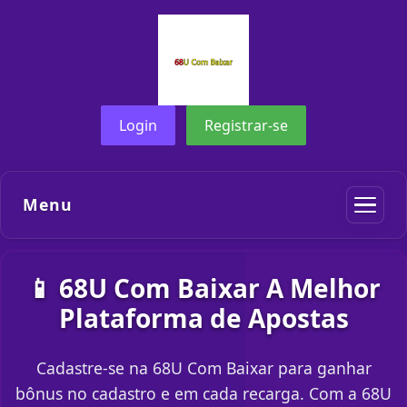
Login
Registrar-se
Menu
📱 68U Com Baixar A Melhor
Plataforma de Apostas
Cadastre-se na 68U Com Baixar para ganhar
bônus no cadastro e em cada recarga. Com a 68U