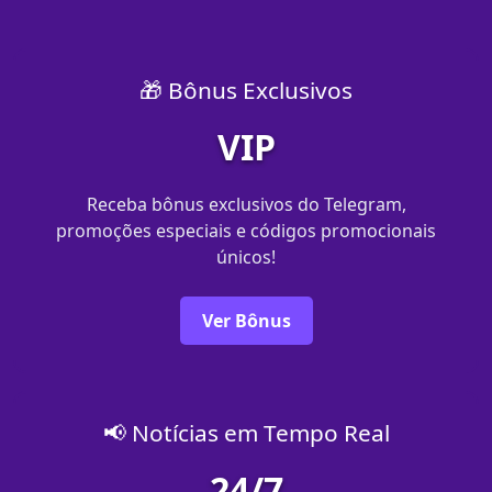
🎁 Bônus Exclusivos
VIP
Receba bônus exclusivos do Telegram,
promoções especiais e códigos promocionais
únicos!
Ver Bônus
📢 Notícias em Tempo Real
24/7