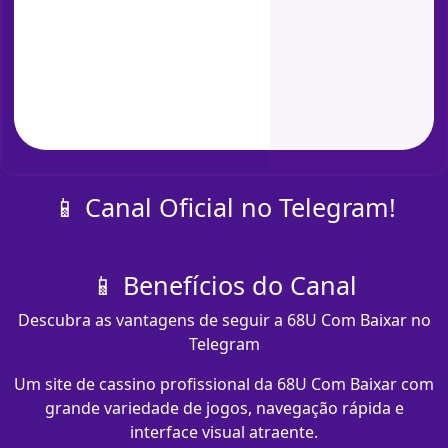
📱 Canal Oficial no Telegram!
📱 Benefícios do Canal
Descubra as vantagens de seguir a 68U Com Baixar no
Telegram
Um site de cassino profissional da 68U Com Baixar com
grande variedade de jogos, navegação rápida e
interface visual atraente.