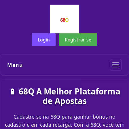
Login
Registrar-se
Menu
📱 68Q A Melhor Plataforma
de Apostas
Cadastre-se na 68Q para ganhar bônus no
cadastro e em cada recarga. Com a 68Q, você tem