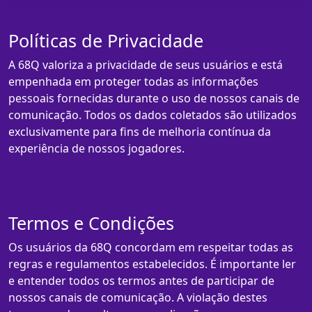
Políticas de Privacidade
A 68Q valoriza a privacidade de seus usuários e está
empenhada em proteger todas as informações
pessoais fornecidas durante o uso de nossos canais de
comunicação. Todos os dados coletados são utilizados
exclusivamente para fins de melhoria contínua da
experiência de nossos jogadores.
Termos e Condições
Os usuários da 68Q concordam em respeitar todas as
regras e regulamentos estabelecidos. É importante ler
e entender todos os termos antes de participar de
nossos canais de comunicação. A violação destes