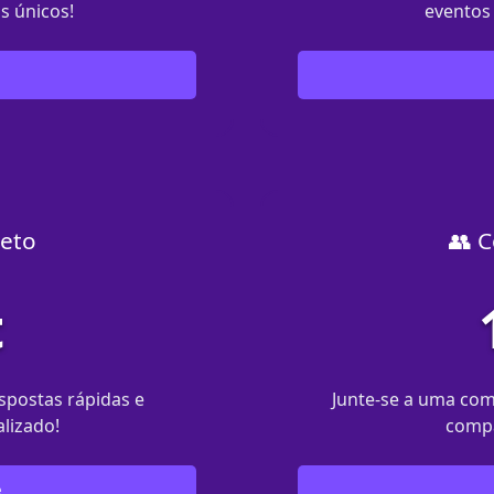
s únicos!
eventos
reto
👥 
t
espostas rápidas e
Junte-se a uma com
lizado!
compa
e