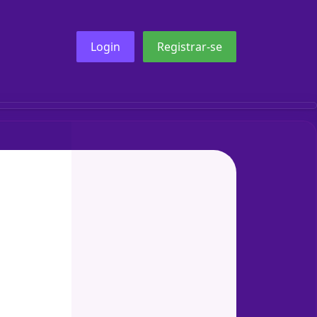
Login
Registrar-se