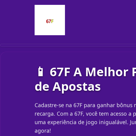
📱 67F A Melhor 
de Apostas
Cadastre-se na 67F para ganhar bônus 
recarga. Com a 67F, você tem acesso a p
uma experiência de jogo inigualável. J
agora!