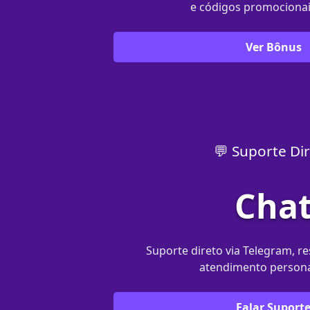
e códigos promocionai
Ver Bônus
💬 Suporte Di
Cha
Suporte direto via Telegram, r
atendimento persona
Falar Suport