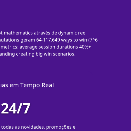
ot mathematics através de dynamic reel
mutations geram 64-117.649 ways to win (7^6
 metrics: average session durations 40%+
nding creating big win scenarios.
cias em Tempo Real
24/7
e todas as novidades, promoções e