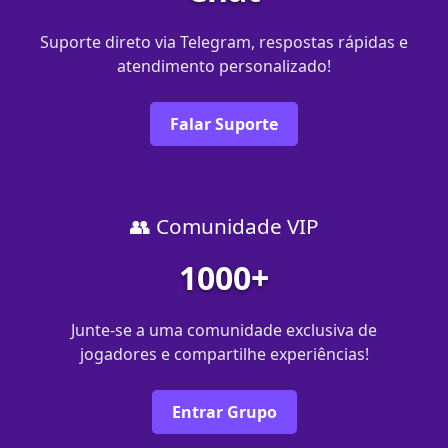
Suporte direto via Telegram, respostas rápidas e
atendimento personalizado!
Falar Suporte
👥 Comunidade VIP
1000+
Junte-se a uma comunidade exclusiva de
jogadores e compartilhe experiências!
Entrar Grupo