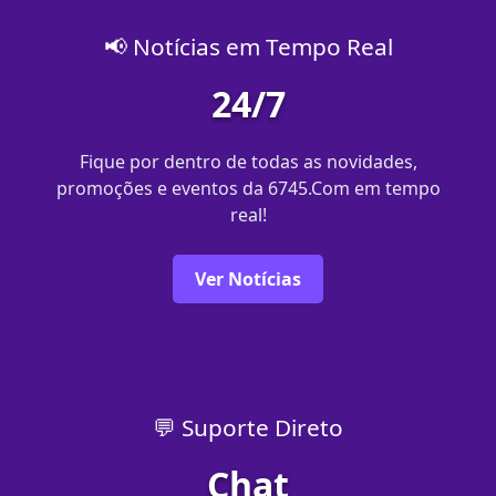
📢 Notícias em Tempo Real
24/7
Fique por dentro de todas as novidades,
promoções e eventos da 6745.Com em tempo
real!
Ver Notícias
💬 Suporte Direto
Chat