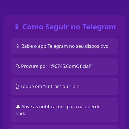
📱 Como Seguir no Telegram
📱 Baixe o app Telegram no seu dispositivo
🔍 Procure por "@6745.ComOficial"
👆 Toque em "Entrar" ou "Join"
🔔 Ative as notificações para não perder
nada