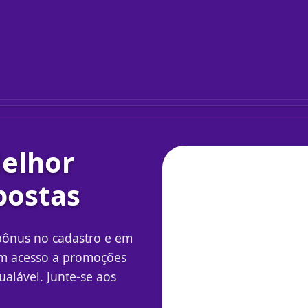
Melhor
postas
bônus no cadastro e em
em acesso a promoções
ualável. Junte-se aos