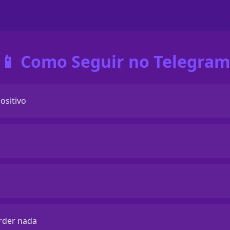
📱 Como Seguir no Telegram
ositivo
erder nada