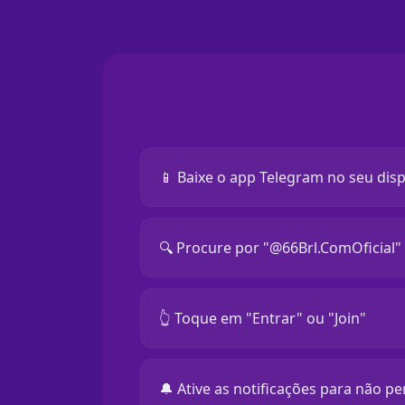
📱 Baixe o app Telegram no seu disp
🔍 Procure por "@66Brl.ComOficial"
👆 Toque em "Entrar" ou "Join"
🔔 Ative as notificações para não p