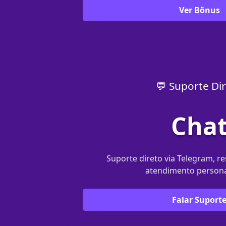
Ver Bônus
💬 Suporte Di
Cha
Suporte direto via Telegram, r
atendimento persona
Falar Suport