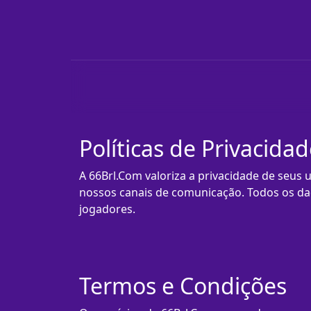
Políticas de Privacida
A 66Brl.Com valoriza a privacidade de seus
nossos canais de comunicação. Todos os dad
jogadores.
Termos e Condições