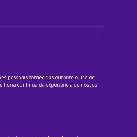
ões pessoais fornecidas durante o uso de
elhoria contínua da experiência de nossos