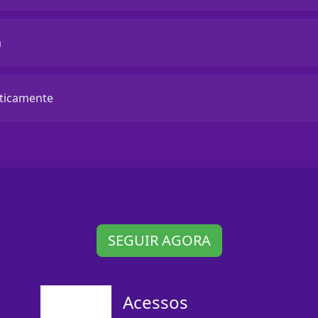
a
aticamente
SEGUIR AGORA
Acessos