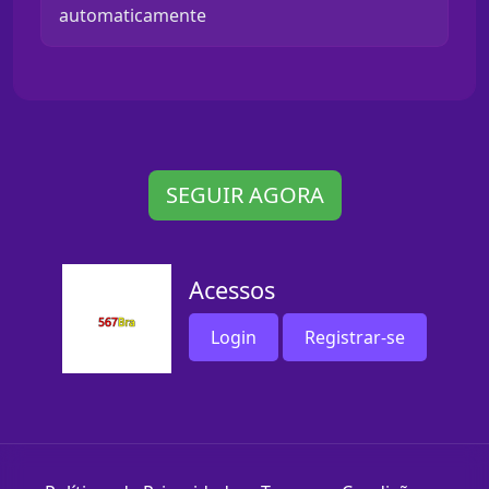
automaticamente
SEGUIR AGORA
Acessos
Login
Registrar-se