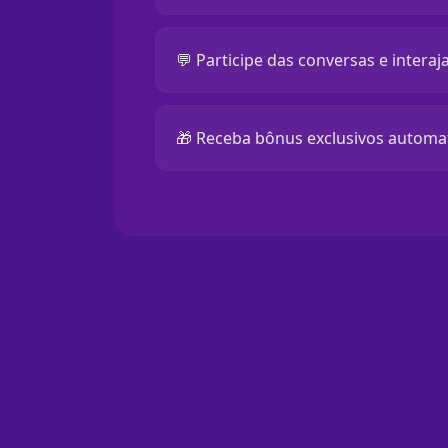
💬 Participe das conversas e interaj
🎁 Receba bônus exclusivos autom