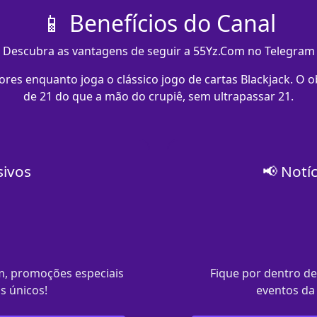
📱 Benefícios do Canal
Descubra as vantagens de seguir a 55Yz.Com no Telegram
ores enquanto joga o clássico jogo de cartas Blackjack. O 
de 21 do que a mão do crupiê, sem ultrapassar 21.
sivos
📢 Notí
m, promoções especiais
Fique por dentro d
s únicos!
eventos da