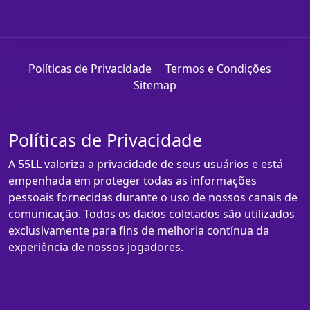
Políticas de Privacidade
Termos e Condições
Sitemap
Políticas de Privacidade
A 55LL valoriza a privacidade de seus usuários e está
empenhada em proteger todas as informações
pessoais fornecidas durante o uso de nossos canais de
comunicação. Todos os dados coletados são utilizados
exclusivamente para fins de melhoria contínua da
experiência de nossos jogadores.