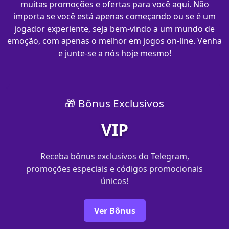
muitas promoções e ofertas para você aqui. Não
importa se você está apenas começando ou se é um
jogador experiente, seja bem-vindo a um mundo de
emoção, com apenas o melhor em jogos on-line. Venha
e junte-se a nós hoje mesmo!
🎁 Bônus Exclusivos
VIP
Receba bônus exclusivos do Telegram,
promoções especiais e códigos promocionais
únicos!
Ver Bônus