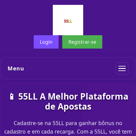
Login
Registrar-se
Menu
📱 55LL A Melhor Plataforma
de Apostas
Cadastre-se na 55LL para ganhar bônus no
cadastro e em cada recarga. Com a 55LL, você tem