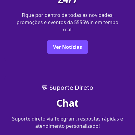
Fique por dentro de todas as novidades,
promoções e eventos da 5555Win em tempo
real!
Ver Notícias
💬 Suporte Direto
Chat
Suporte direto via Telegram, respostas rápidas e
atendimento personalizado!