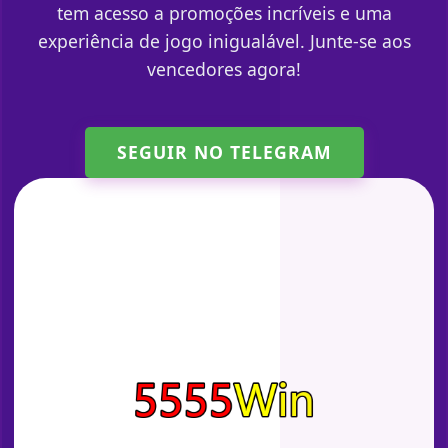
tem acesso a promoções incríveis e uma
experiência de jogo inigualável. Junte-se aos
vencedores agora!
SEGUIR NO TELEGRAM