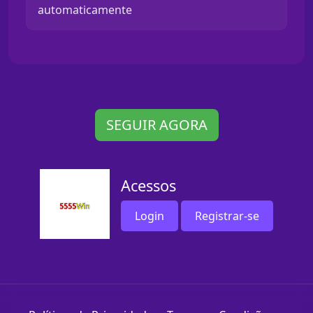
automaticamente
SEGUIR AGORA
Acessos
Login
Registrar-se