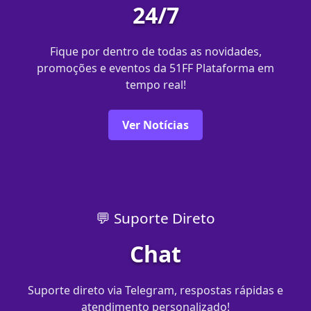
24/7
Fique por dentro de todas as novidades,
promoções e eventos da 51FF Plataforma em
tempo real!
Ver Notícias
💬 Suporte Direto
Chat
Suporte direto via Telegram, respostas rápidas e
atendimento personalizado!