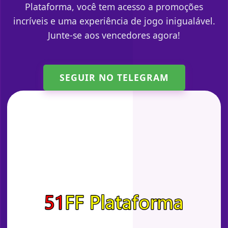
Plataforma, você tem acesso a promoções
incríveis e uma experiência de jogo inigualável.
Junte-se aos vencedores agora!
SEGUIR NO TELEGRAM