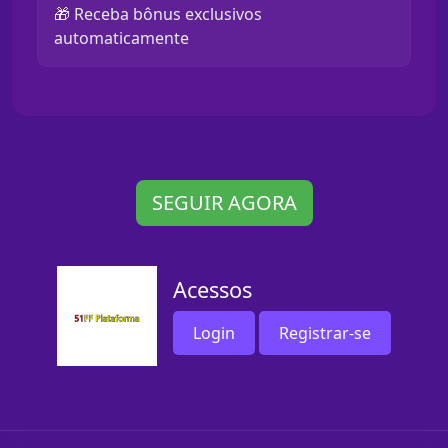
🎁 Receba bônus exclusivos
automaticamente
SEGUIR AGORA
Acessos
Login
Registrar-se