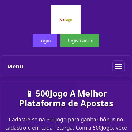
Login
Registrar-se
Menu
📱 500Jogo A Melhor
Plataforma de Apostas
Cadastre-se na 500Jogo para ganhar bônus no
cadastro e em cada recarga. Com a 500Jogo, você