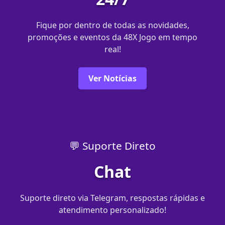
Fique por dentro de todas as novidades,
promoções e eventos da 48X Jogo em tempo
real!
Ver Notícias
💬 Suporte Direto
Chat
Suporte direto via Telegram, respostas rápidas e
atendimento personalizado!