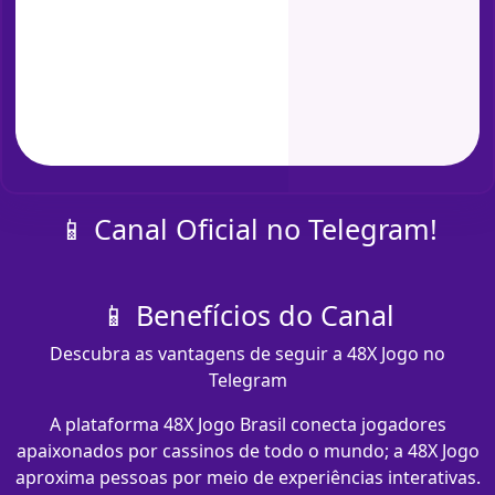
📱 Canal Oficial no Telegram!
📱 Benefícios do Canal
Descubra as vantagens de seguir a 48X Jogo no
Telegram
A plataforma 48X Jogo Brasil conecta jogadores
apaixonados por cassinos de todo o mundo; a 48X Jogo
aproxima pessoas por meio de experiências interativas.