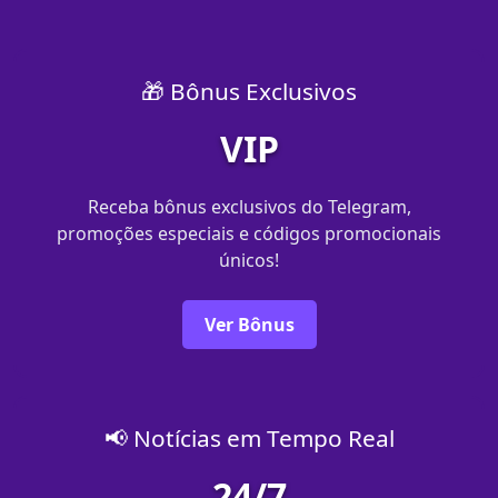
🎁 Bônus Exclusivos
VIP
Receba bônus exclusivos do Telegram,
promoções especiais e códigos promocionais
únicos!
Ver Bônus
📢 Notícias em Tempo Real
24/7