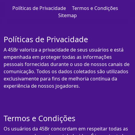
Políticas de Privacidade
Termos e Condições
Sitemap
Políticas de Privacidade
A 45Br valoriza a privacidade de seus usuários e está
empenhada em proteger todas as informações
pessoais fornecidas durante o uso de nossos canais de
comunicação. Todos os dados coletados são utilizados
exclusivamente para fins de melhoria contínua da
experiência de nossos jogadores.
Termos e Condições
Os usuários da 45Br concordam em respeitar todas as