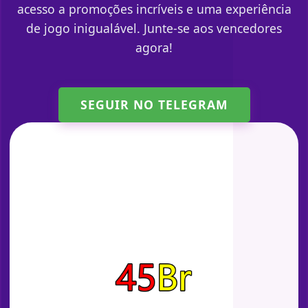
acesso a promoções incríveis e uma experiência
de jogo inigualável. Junte-se aos vencedores
agora!
SEGUIR NO TELEGRAM