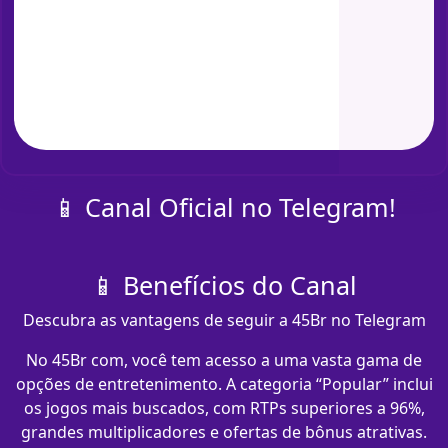
📱 Canal Oficial no Telegram!
📱 Benefícios do Canal
Descubra as vantagens de seguir a 45Br no Telegram
No 45Br com​, você tem acesso a uma vasta gama de
opções de entretenimento. A categoria “Popular” inclui
os jogos mais buscados, com RTPs superiores a 96%,
grandes multiplicadores e ofertas de bônus atrativas.