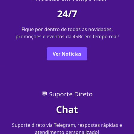
24/7
Fique por dentro de todas as novidades,
promoções e eventos da 45Br em tempo real!
Ver Notícias
💬 Suporte Direto
Chat
Suporte direto via Telegram, respostas rápidas e
atendimento personalizado!