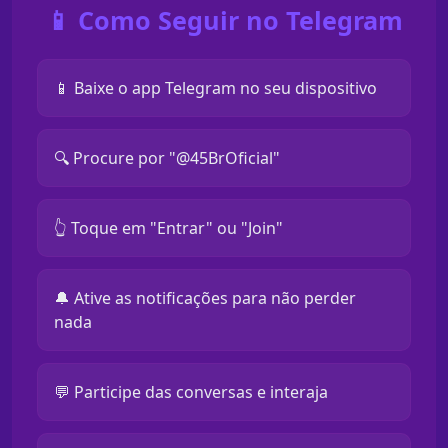
📱 Como Seguir no Telegram
📱 Baixe o app Telegram no seu dispositivo
🔍 Procure por "@45BrOficial"
👆 Toque em "Entrar" ou "Join"
🔔 Ative as notificações para não perder
nada
💬 Participe das conversas e interaja