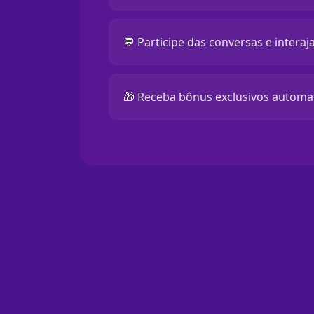
💬 Participe das conversas e interaj
🎁 Receba bônus exclusivos autom