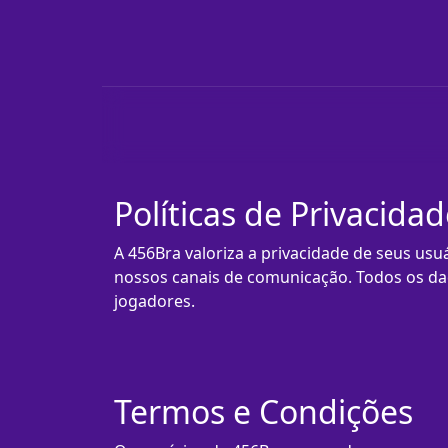
Políticas de Privacida
A 456Bra valoriza a privacidade de seus us
nossos canais de comunicação. Todos os dad
jogadores.
Termos e Condições