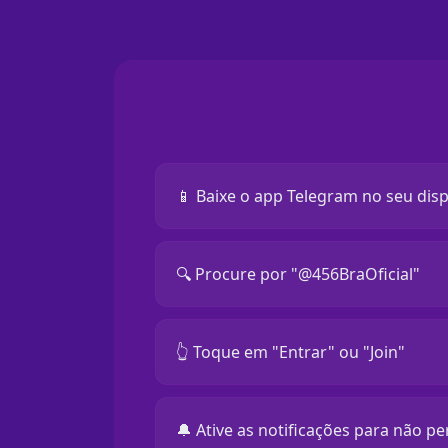
📱 Baixe o app Telegram no seu disp
🔍 Procure por "@456BraOficial"
👆 Toque em "Entrar" ou "Join"
🔔 Ative as notificações para não p