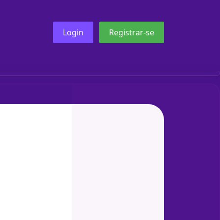
Login
Registrar-se