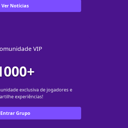
Ver Notícias
Comunidade VIP
1000+
unidade exclusiva de jogadores e
rtilhe experiências!
Entrar Grupo