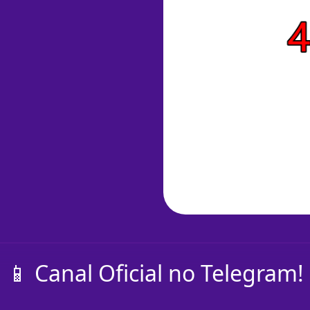
📱 Canal Oficial no Telegram!