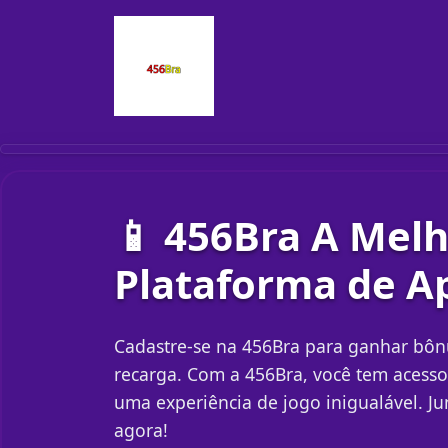
📱 456Bra A Mel
Plataforma de A
Cadastre-se na 456Bra para ganhar bôn
recarga. Com a 456Bra, você tem acesso
uma experiência de jogo inigualável. J
agora!