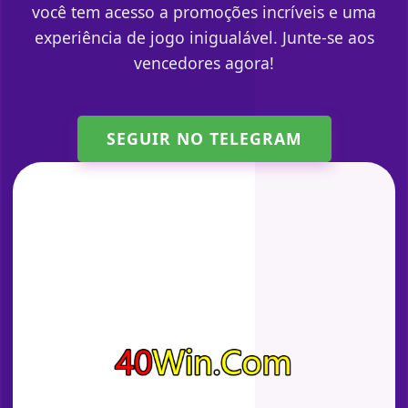
você tem acesso a promoções incríveis e uma
experiência de jogo inigualável. Junte-se aos
vencedores agora!
SEGUIR NO TELEGRAM