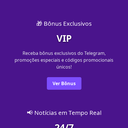
🎁 Bônus Exclusivos
VIP
Receba bônus exclusivos do Telegram,
promoções especiais e códigos promocionais
únicos!
Ver Bônus
📢 Notícias em Tempo Real
24/7