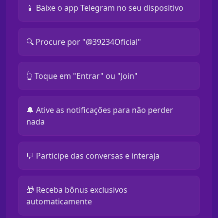
📱 Baixe o app Telegram no seu dispositivo
🔍 Procure por "@39234Oficial"
👆 Toque em "Entrar" ou "Join"
🔔 Ative as notificações para não perder
nada
💬 Participe das conversas e interaja
🎁 Receba bônus exclusivos
automaticamente