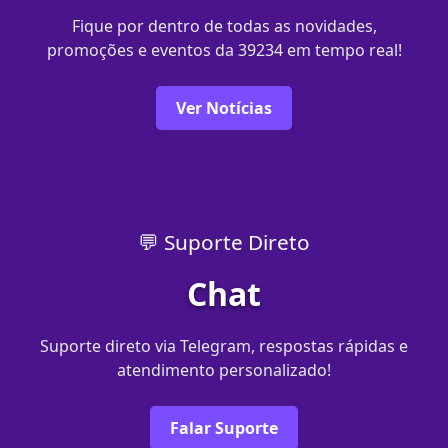
Fique por dentro de todas as novidades,
promoções e eventos da 39234 em tempo real!
Ver Notícias
💬 Suporte Direto
Chat
Suporte direto via Telegram, respostas rápidas e
atendimento personalizado!
Falar Suporte