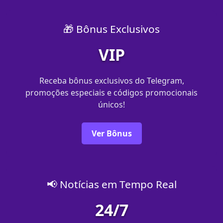
🎁 Bônus Exclusivos
VIP
Receba bônus exclusivos do Telegram,
promoções especiais e códigos promocionais
únicos!
Ver Bônus
📢 Notícias em Tempo Real
24/7