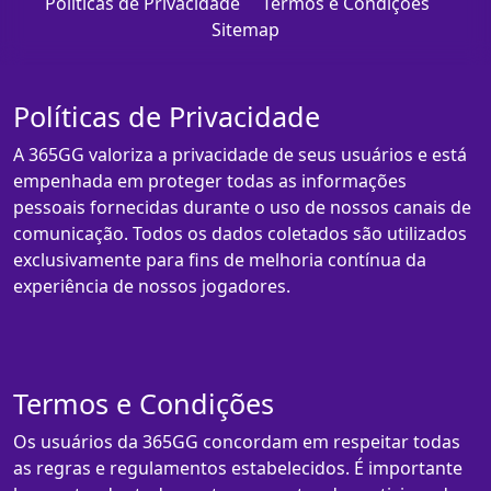
Políticas de Privacidade
Termos e Condições
Sitemap
Políticas de Privacidade
A 365GG valoriza a privacidade de seus usuários e está
empenhada em proteger todas as informações
pessoais fornecidas durante o uso de nossos canais de
comunicação. Todos os dados coletados são utilizados
exclusivamente para fins de melhoria contínua da
experiência de nossos jogadores.
Termos e Condições
Os usuários da 365GG concordam em respeitar todas
as regras e regulamentos estabelecidos. É importante