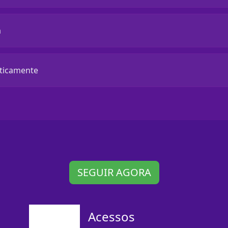
a
aticamente
SEGUIR AGORA
Acessos