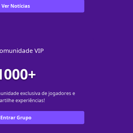
Ver Notícias
Comunidade VIP
1000+
unidade exclusiva de jogadores e
rtilhe experiências!
Entrar Grupo