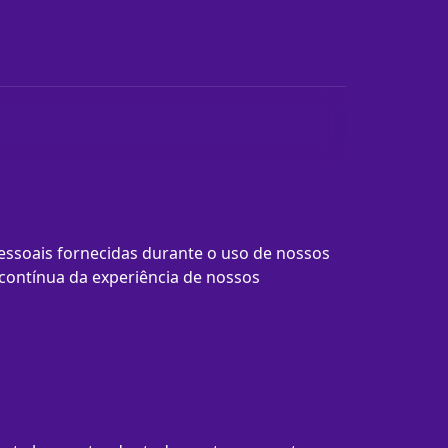
essoais fornecidas durante o uso de nossos
 contínua da experiência de nossos