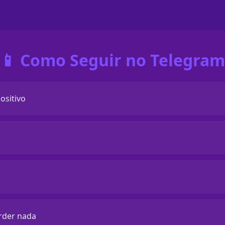
📱 Como Seguir no Telegram
ositivo
erder nada