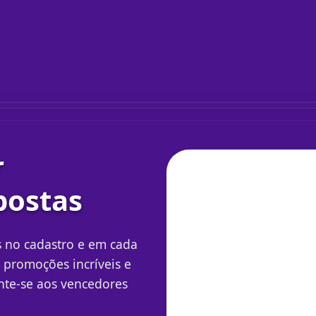
r
postas
 no cadastro e em cada
 promoções incríveis e
unte-se aos vencedores