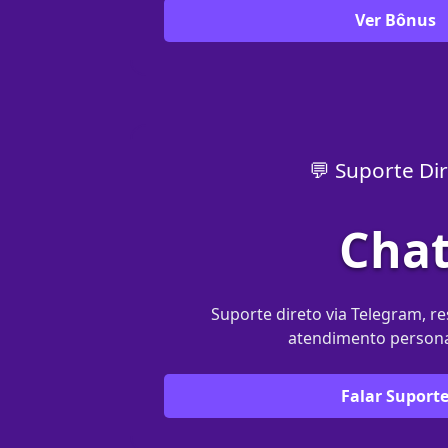
Ver Bônus
💬 Suporte Di
Cha
Suporte direto via Telegram, r
atendimento persona
Falar Suport