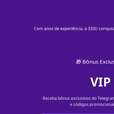
Com anos de experiência, a 333U conquist
🎁 Bônus Exclu
VIP
Receba bônus exclusivos do Telegra
e códigos promocionai