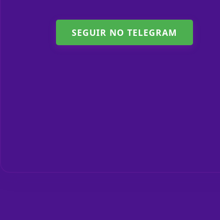
SEGUIR NO TELEGRAM