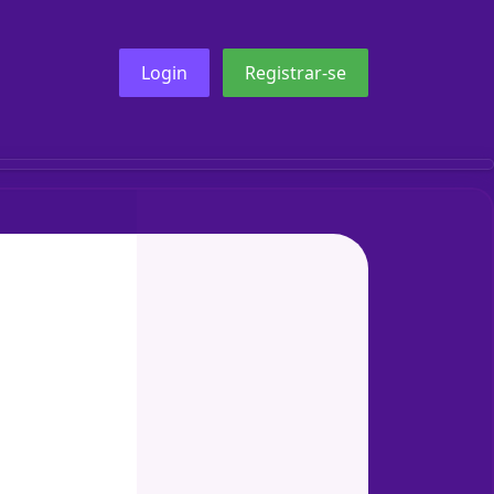
Login
Registrar-se