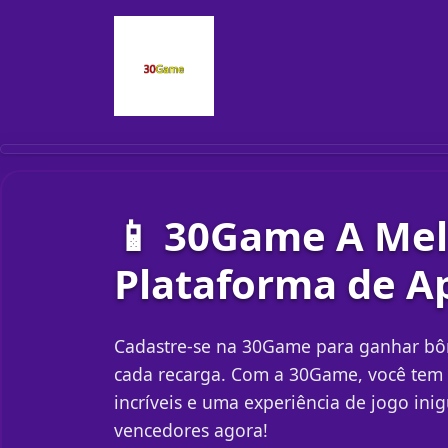
📱 30Game A Me
Plataforma de A
Cadastre-se na 30Game para ganhar bô
cada recarga. Com a 30Game, você tem
incríveis e uma experiência de jogo inig
vencedores agora!