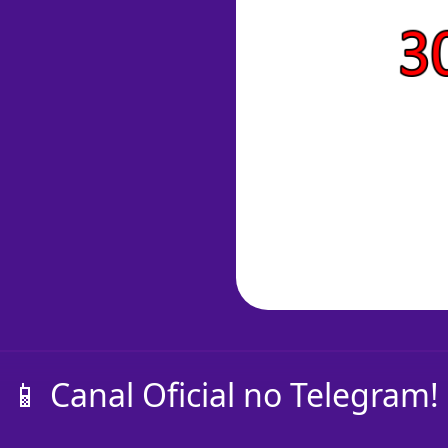
📱 Canal Oficial no Telegram!