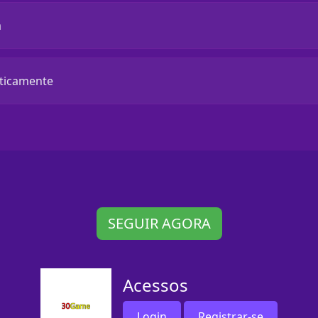
a
aticamente
SEGUIR AGORA
Acessos
Login
Registrar-se