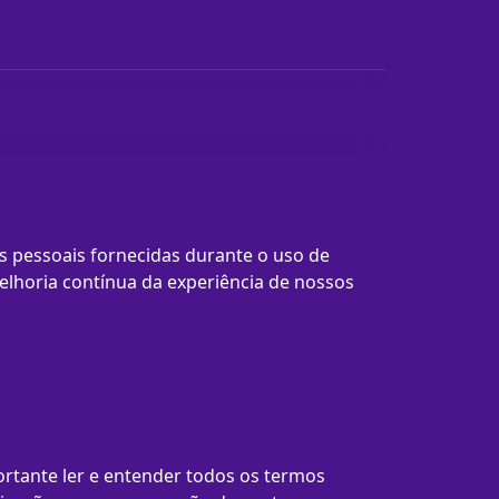
s pessoais fornecidas durante o uso de
elhoria contínua da experiência de nossos
rtante ler e entender todos os termos