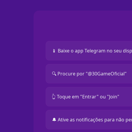
📱 Baixe o app Telegram no seu disp
🔍 Procure por "@30GameOficial"
👆 Toque em "Entrar" ou "Join"
🔔 Ative as notificações para não p