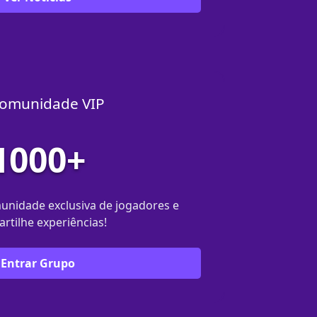
Comunidade VIP
1000+
unidade exclusiva de jogadores e
rtilhe experiências!
Entrar Grupo