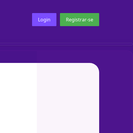
Login
Registrar-se