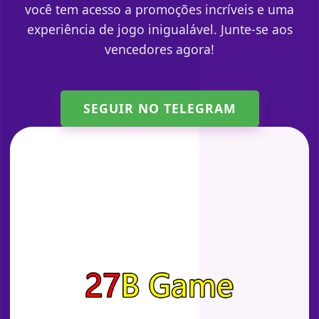
você tem acesso a promoções incríveis e uma
experiência de jogo inigualável. Junte-se aos
vencedores agora!
SEGUIR NO TELEGRAM