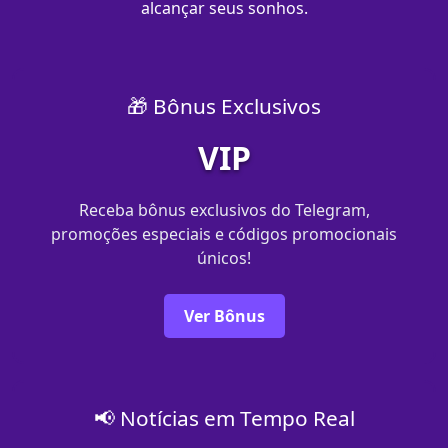
alcançar seus sonhos.
🎁 Bônus Exclusivos
VIP
Receba bônus exclusivos do Telegram,
promoções especiais e códigos promocionais
únicos!
Ver Bônus
📢 Notícias em Tempo Real