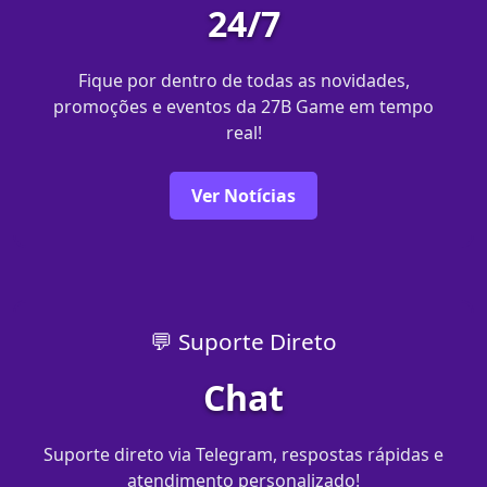
24/7
Fique por dentro de todas as novidades,
promoções e eventos da 27B Game em tempo
real!
Ver Notícias
💬 Suporte Direto
Chat
Suporte direto via Telegram, respostas rápidas e
atendimento personalizado!