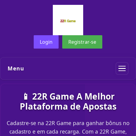
Login
Registrar-se
Menu
📱 22R Game A Melhor
Plataforma de Apostas
Cadastre-se na 22R Game para ganhar bônus no
cadastro e em cada recarga. Com a 22R Game,