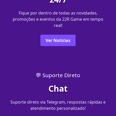
Fique por dentro de todas as novidades,
promoções e eventos da 22R Game em tempo
real!
Ver Notícias
💬 Suporte Direto
Chat
Suporte direto via Telegram, respostas rápidas e
atendimento personalizado!