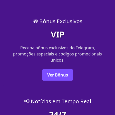
🎁 Bônus Exclusivos
VIP
Receba bônus exclusivos do Telegram,
promoções especiais e códigos promocionais
únicos!
Ver Bônus
📢 Notícias em Tempo Real
24/7