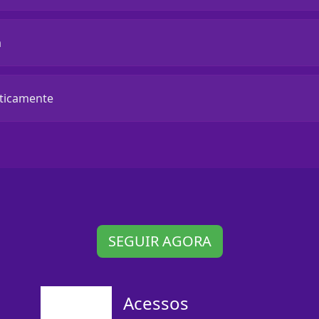
a
aticamente
SEGUIR AGORA
Acessos