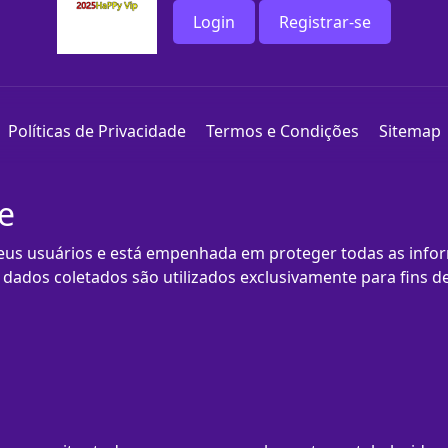
Login
Registrar-se
Políticas de Privacidade
Termos e Condições
Sitemap
de
seus usuários e está empenhada em proteger todas as info
dados coletados são utilizados exclusivamente para fins d