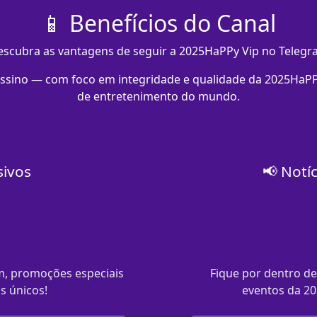
📱 Benefícios do Canal
scubra as vantagens de seguir a 2025HaPPy Vip no Teleg
cassino — com foco em integridade e qualidade da 2025HaPPy
de entretenimento do mundo.
sivos
📢 Notí
m, promoções especiais
Fique por dentro d
s únicos!
eventos da 20