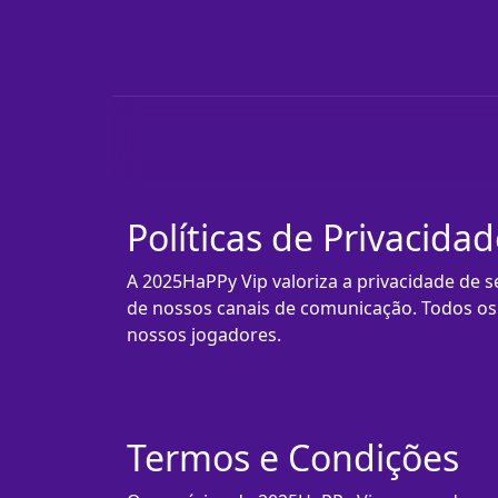
Políticas de Privacida
A 2025HaPPy Vip valoriza a privacidade de 
de nossos canais de comunicação. Todos os 
nossos jogadores.
Termos e Condições