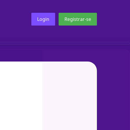
Login
Registrar-se