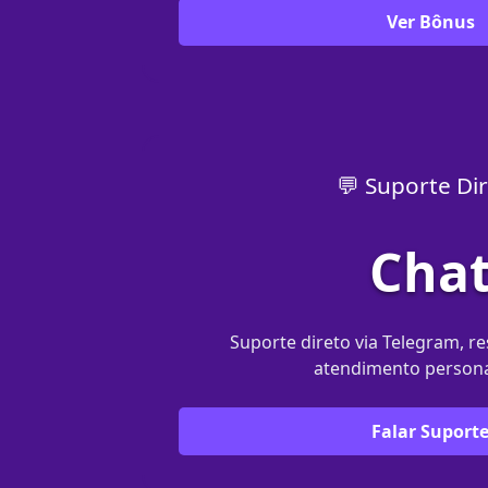
Ver Bônus
💬 Suporte Di
Cha
Suporte direto via Telegram, r
atendimento persona
Falar Suport