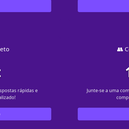
reto
👥 
t
espostas rápidas e
Junte-se a uma com
lizado!
compa
e