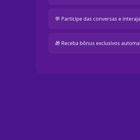
💬 Participe das conversas e interaj
🎁 Receba bônus exclusivos autom