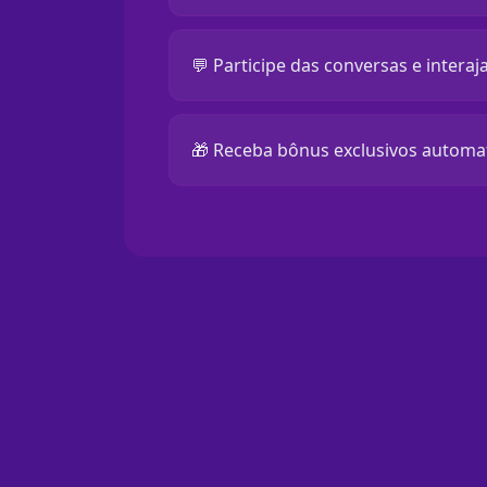
💬 Participe das conversas e interaj
🎁 Receba bônus exclusivos autom