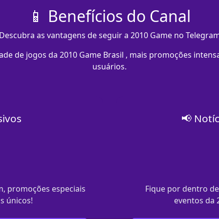
📱 Benefícios do Canal
Descubra as vantagens de seguir a 2010 Game no Telegra
ade de jogos da 2010 Game Brasil , mais promoções intens
usuários.
sivos
📢 Notí
m, promoções especiais
Fique por dentro d
s únicos!
eventos da 