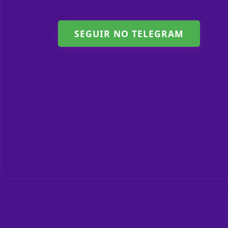
SEGUIR NO TELEGRAM