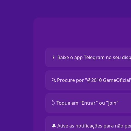
📱 Baixe o app Telegram no seu disp
🔍 Procure por "@2010 GameOficial
👆 Toque em "Entrar" ou "Join"
🔔 Ative as notificações para não p