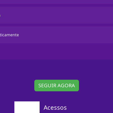
a
aticamente
SEGUIR AGORA
Acessos