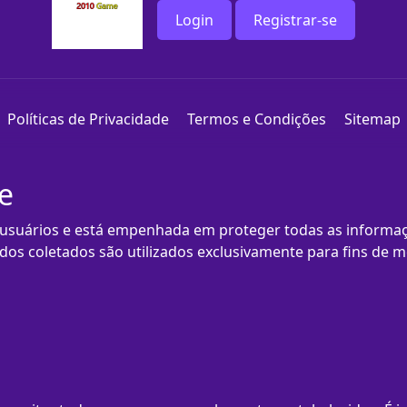
Login
Registrar-se
Políticas de Privacidade
Termos e Condições
Sitemap
de
s usuários e está empenhada em proteger todas as informaç
os coletados são utilizados exclusivamente para fins de m