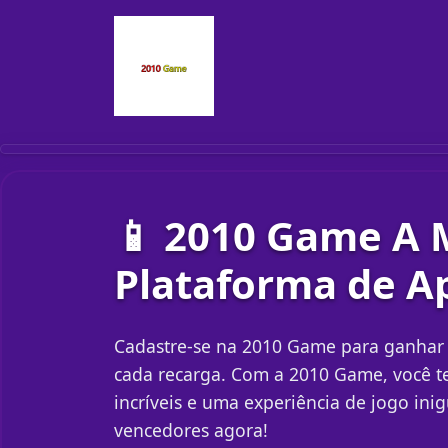
📱 2010 Game A 
Plataforma de A
Cadastre-se na 2010 Game para ganhar
cada recarga. Com a 2010 Game, você 
incríveis e uma experiência de jogo inig
vencedores agora!