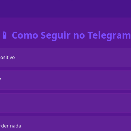
📱 Como Seguir no Telegram
ositivo
"
erder nada