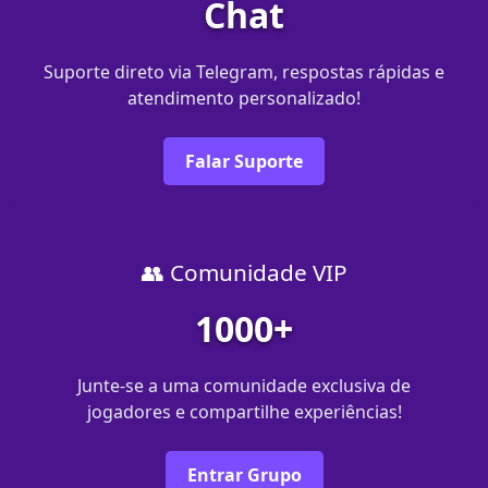
Chat
Suporte direto via Telegram, respostas rápidas e
atendimento personalizado!
Falar Suporte
👥 Comunidade VIP
1000+
Junte-se a uma comunidade exclusiva de
jogadores e compartilhe experiências!
Entrar Grupo