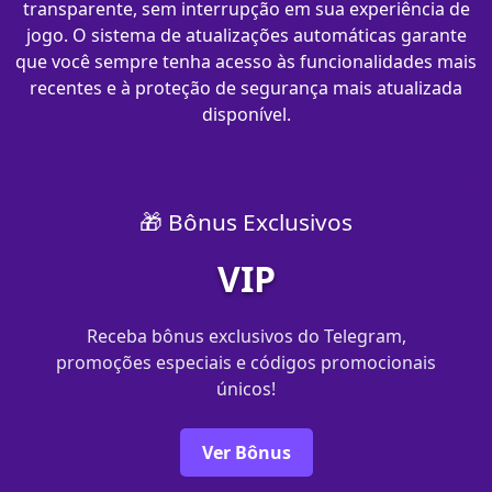
transparente, sem interrupção em sua experiência de
jogo. O sistema de atualizações automáticas garante
que você sempre tenha acesso às funcionalidades mais
recentes e à proteção de segurança mais atualizada
disponível.
🎁 Bônus Exclusivos
VIP
Receba bônus exclusivos do Telegram,
promoções especiais e códigos promocionais
únicos!
Ver Bônus