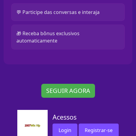
💬 Participe das conversas e interaja
🎁 Receba bônus exclusivos
automaticamente
SEGUIR AGORA
Acessos
Login
Registrar-se