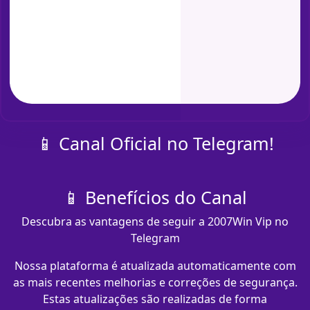
📱 Canal Oficial no Telegram!
📱 Benefícios do Canal
Descubra as vantagens de seguir a 2007Win Vip no
Telegram
Nossa plataforma é atualizada automaticamente com
as mais recentes melhorias e correções de segurança.
Estas atualizações são realizadas de forma