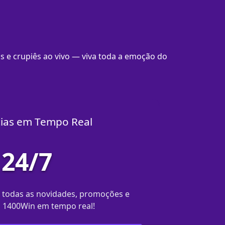
as e crupiês ao vivo — viva toda a emoção do
cias em Tempo Real
24/7
e todas as novidades, promoções e
 1400Win em tempo real!