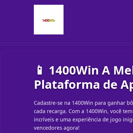
📱 1400Win A Me
Plataforma de A
Cadastre-se na 1400Win para ganhar bô
cada recarga. Com a 1400Win, você tem
incríveis e uma experiência de jogo inig
vencedores agora!