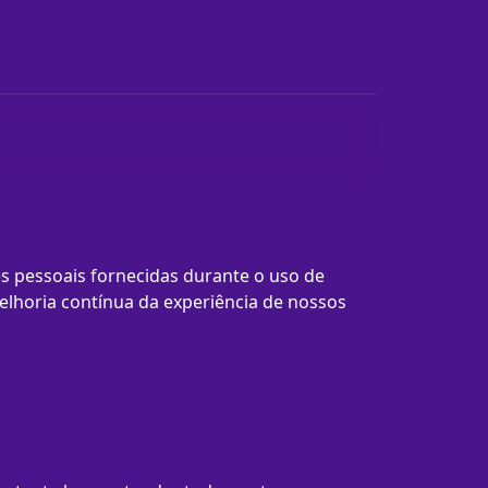
s pessoais fornecidas durante o uso de
elhoria contínua da experiência de nossos