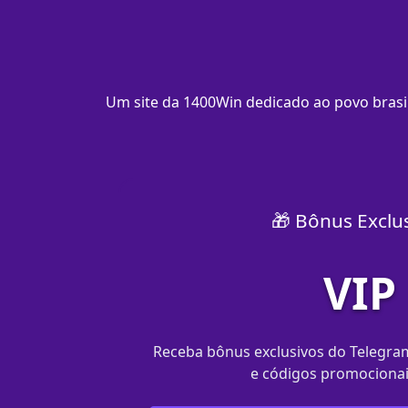
Um site da 1400Win dedicado ao povo brasile
🎁 Bônus Exclu
VIP
Receba bônus exclusivos do Telegra
e códigos promocionai