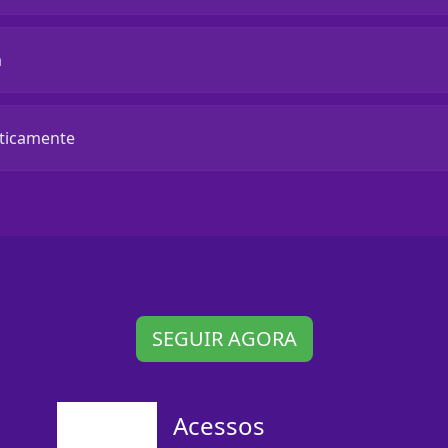
a
aticamente
SEGUIR AGORA
Acessos