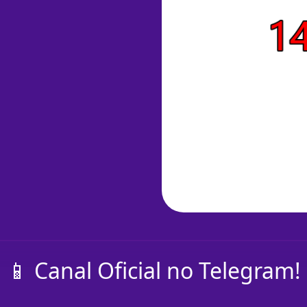
📱 Canal Oficial no Telegram!