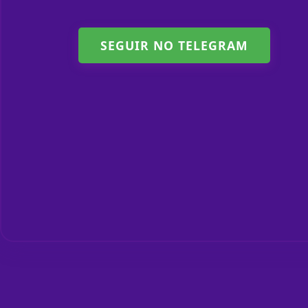
SEGUIR NO TELEGRAM