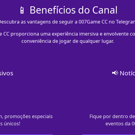
📱 Benefícios do Canal
Descubra as vantagens de seguir a 007Game CC no Telegra
 CC proporciona uma experiência imersiva e envolvente com
conveniência de jogar de qualquer lugar.
sivos
📢 Notí
m, promoções especiais
Fique por dentro d
s únicos!
eventos da 