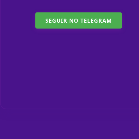
SEGUIR NO TELEGRAM