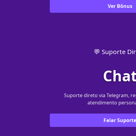
Ver Bônus
💬 Suporte Di
Cha
Suporte direto via Telegram, r
atendimento persona
Falar Suport