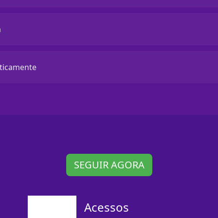
a
aticamente
SEGUIR AGORA
Acessos